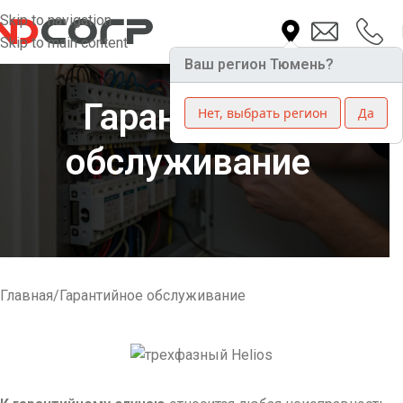
Skip to navigation
Skip to main content
Ваш регион Тюмень?
Гарантийное
Нет, выбрать регион
Да
обслуживание
Главная
Гарантийное обслуживание