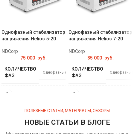
Однофазный стабилизатор
Однофазный стабилизатор
напряжения Helios 5-20
напряжения Helios 7-20
NDCorp
NDCorp
75 000
руб.
85 000
руб.
КОЛИЧЕСТВО
КОЛИЧЕСТВО
Однофазные
Однофазные
ФАЗ
ФАЗ
МОЩНОСТЬ, КВА
МОЩНОСТЬ, КВА
5
7
ПОЛЕЗНЫЕ СТАТЬИ, МАТЕРИАЛЫ, ОБЗОРЫ
РАБОЧИЙ
РАБОЧИЙ
140-
140-
ДИАПАЗОН (В)
ДИАПАЗОН (В)
НОВЫЕ СТАТЬИ В БЛОГЕ
300
300