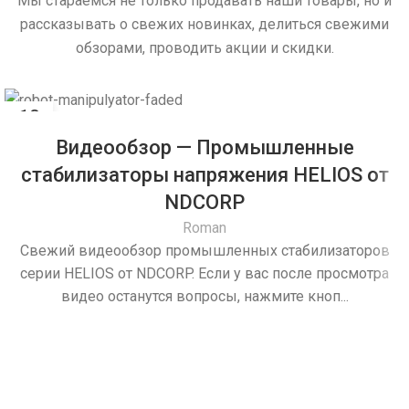
Мы стараемся не только продавать наши товары, но и
ДИАПАЗОН, (%)
ДИАПАЗОН, (%)
±20%
±20%
рассказывать о свежих новинках, делиться свежими
обзорами, проводить акции и скидки.
ДИАПАЗОН, (В)
ДИАПАЗОН, (В)
184-276
184-276
10
АПР
ТОЧН, ВЫХОД, %
ТОЧН, ВЫХОД, %
1
1
Видеообзор — Промышленные
стабилизаторы напряжения HELIOS от
ГАБАРИТЫ,
ГАБАРИТЫ,
NDCORP
500x370x300
500x370x300
ШХГХВ, ММ
ШХГХВ, ММ
Roman
Свежий видеообзор промышленных стабилизаторов
серии HELIOS от NDCORP. Если у вас после просмотра
ВЕС, КГ
ВЕС, КГ
42
55
видео останутся вопросы, нажмите кноп...
ПРИМЕНЕНИЕ
ПРИМЕНЕНИЕ
Для дома
Для дома