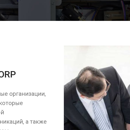
CORP
ые организации,
 которые
ой
икаций, а также