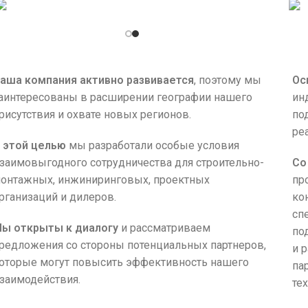
Стабилизаторы
для дома
аша компания активно развивается
, поэтому мы
Ос
аинтересованы в расширении географии нашего
ин
рисутствия и охвате новых регионов.
по
ре
 этой целью
мы разработали особые условия
заимовыгодного сотрудничества для строительно-
Со
онтажных, инжиниринговых, проектных
пр
рганизаций и дилеров.
ко
сп
ы открыты к диалогу
и рассматриваем
по
редложения со стороны потенциальных партнеров,
и 
оторые могут повысить эффективность нашего
па
заимодействия.
те