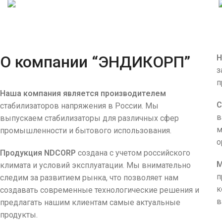
Трехфазные
стабилизаторы
О компании “ЭНДИКОРП”
Н
з
п
Наша компания является производителем
С
стабилизаторов напряжения в России. Мы
в
выпускаем стабилизаторы для различных сфер
м
промышленности и бытового использования.
о
Продукция NDCORP
создана с учетом российского
М
климата и условий эксплуатации. Мы внимательно
п
следим за развитием рынка, что позволяет нам
к
создавать современные технологические решения и
в
предлагать нашим клиентам самые актуальные
продукты.