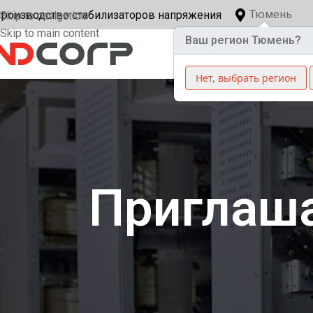
Тюмень
роизводство стабилизаторов напряжения
Skip to navigation
Skip to main content
Ваш регион Тюмень?
СТА
Нет, выбрать регион
Приглаша