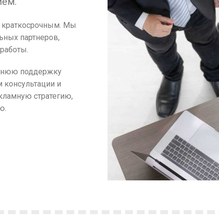
ием.
и краткосрочным. Мы
ьных партнеров,
работы.
оннюю поддержку
м консультации и
кламную стратегию,
ю.